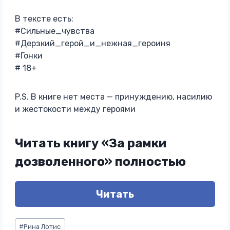
В тексте есть:
#Сильные_чувства
#Дерзкий_герой_и_нежная_героиня
#Гонки
# 18+
P.S. В книге нет места — принуждению, насилию
и жестокости между героями
Читать книгу «За рамки
дозволенного» полностью
Читать
Метки
#
Рина Лотис