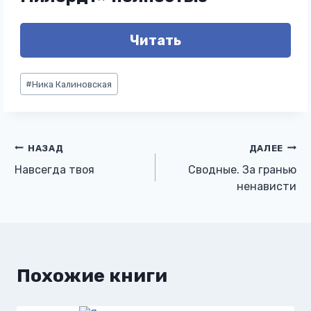
Читать
Метки
#
Ника Калиновская
записи:
Навигация
НАЗАД
ДАЛЕЕ
Навсегда твоя
Сводные. За гранью
по
ненависти
записям
Похожие книги