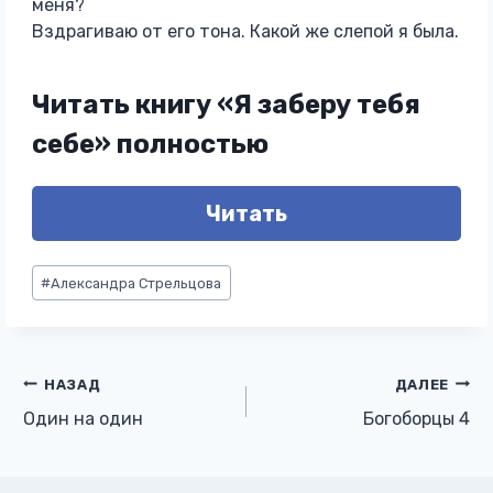
меня?
Вздрагиваю от его тона. Какой же слепой я была.
Читать книгу «Я заберу тебя
себе» полностью
Читать
Метки
#
Александра Стрельцова
записи:
Навигация
НАЗАД
ДАЛЕЕ
Один на один
Богоборцы 4
по
записям