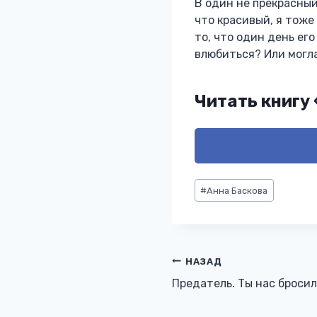
В один не прекрасный
что красивый, я тоже
то, что один день его
влюбиться? Или могла
Читать книгу
Метки
#
Анна Баскова
записи:
Навигация
НАЗАД
Предатель. Ты нас бросил
по