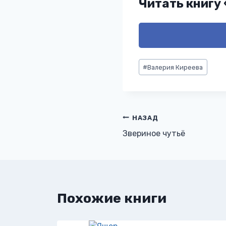
Читать книгу
Метки
#
Валерия Киреева
записи:
Навигация
НАЗАД
Звериное чутьё
по
записям
Похожие книги