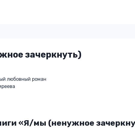
жное зачеркнуть)
ый любовный роман
иреева
ниги «Я/мы (ненужное зачеркну