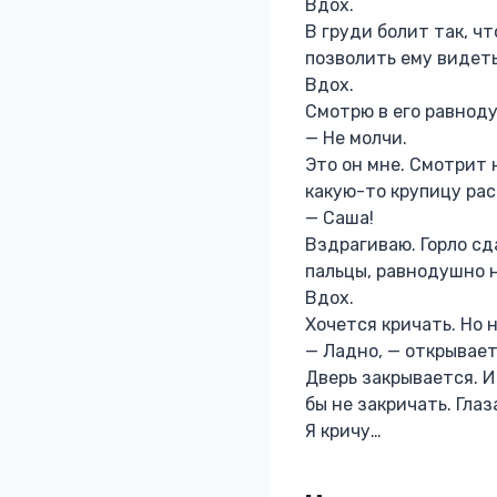
Вдох.
В груди болит так, чт
позволить ему видеть
Вдох.
Смотрю в его равноду
— Не молчи.
Это он мне. Смотрит 
какую-то крупицу рас
— Саша!
Вздрагиваю. Горло с
пальцы, равнодушно 
Вдох.
Хочется кричать. Но н
— Ладно, — открывает
Дверь закрывается. И
бы не закричать. Гла
Я кричу…