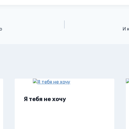
ю
И 
Я тебя не хочу