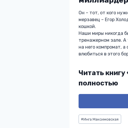
Он – тот, от кого ну
мерзавец – Егор Холо
кошкой.
Наши миры никогда бы
тренажерном зале. А 
на него компромат, а
влюбиться в этого бо
Читать книгу 
полностью
Метки
#
Инга Максимовская
записи: