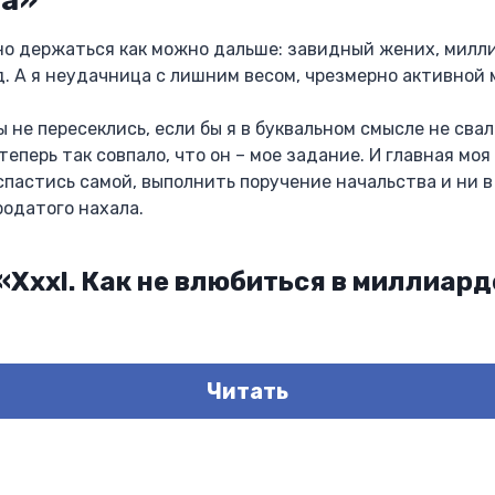
жно держаться как можно дальше: завидный жених, милл
д. А я неудачница с лишним весом, чрезмерно активной 
 не пересеклись, если бы я в буквальном смысле не свали
теперь так совпало, что он – мое задание. И главная мо
 спастись самой, выполнить поручение начальства и ни в
родатого нахала.
«Xxxl. Как не влюбиться в миллиар
Читать