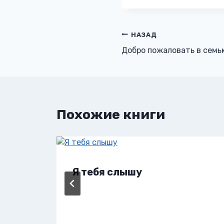
Навигация
НАЗАД
Добро пожаловать в семь
по
записям
Похожие книги
Я тебя слышу