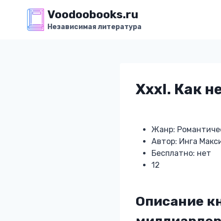
Перейти
Voodoobooks.ru
к
Независимая литература
содержимому
Xxxl. Как 
Жанр: Романтиче
Автор: Инга Макс
Бесплатно: нет
12
Описание кн
миллиардер