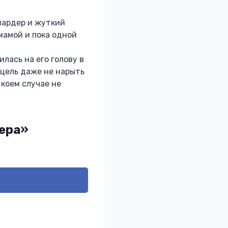
иардер и жуткий
мамой и пока одной
лась на его голову в
я цель даже не нарыть
 коем случае не
дера»