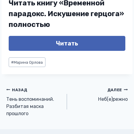
Читать книгу «Временной
парадокс. Искушение герцога»
полностью
Читать
Метки
#
Марина Орлова
записи:
Навигация
НАЗАД
ДАЛЕЕ
Тень воспоминаний.
Неб(е)режно
по
Разбитая маска
прошлого
записям