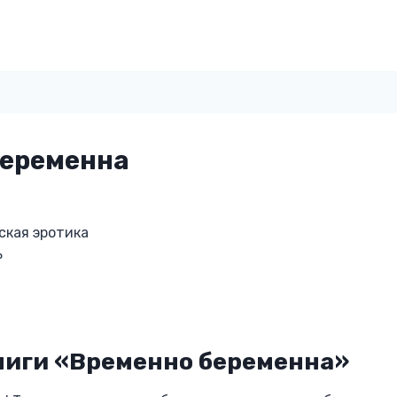
беременна
ская эротика
ь
ниги «Временно беременна»