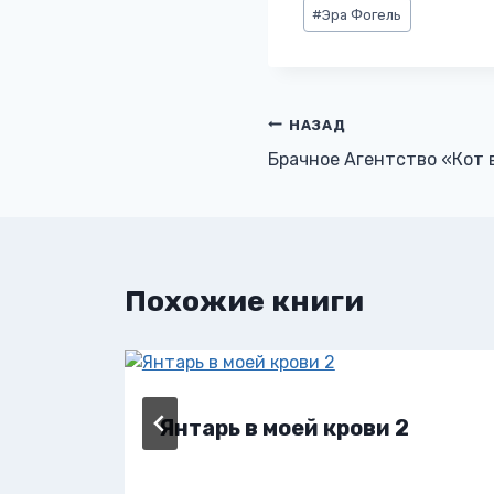
Метки
#
Эра Фогель
записи:
Навигация
НАЗАД
Брачное Агентство «Кот 
по
записям
Похожие книги
Янтарь в моей крови 2