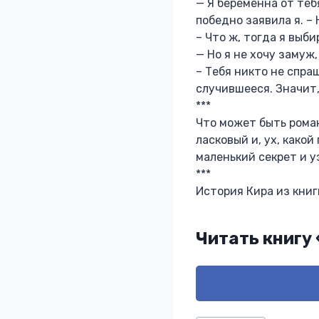
— Я беременна от теб
победно заявила я. –
– Что ж, тогда я выб
— Но я не хочу замуж
– Тебя никто не спра
случившееся. Значит,
***
Что может быть рома
ласковый и, ух, какой
маленький секрет и у
***
История Кира из книг
Читать книгу