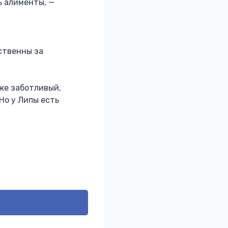
ь алименты, —
тственны за
же заботливый,
 Но у Липы есть