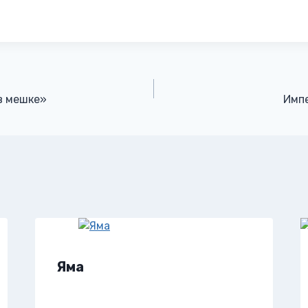
в мешке»
Импе
Яма