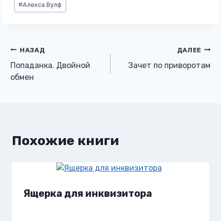
#
Алекса Вулф
записи:
Навигация
НАЗАД
ДАЛЕЕ
Попаданка. Двойной
Зачет по приворотам
по
обмен
записям
Похожие книги
Ящерка для инквизитора