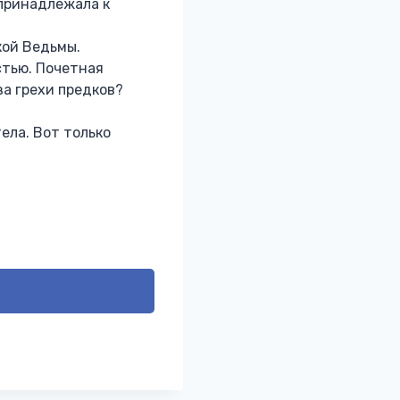
 принадлежала к
кой Ведьмы.
стью. Почетная
а грехи предков?
тела. Вот только