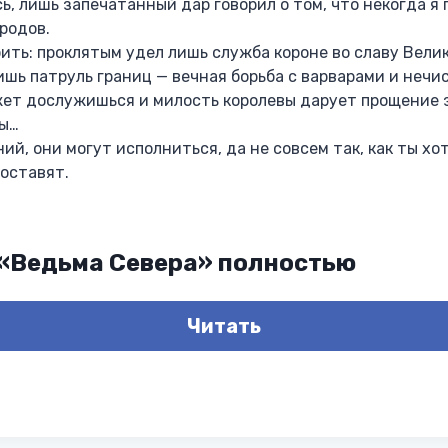
сь, лишь запечатанный дар говорил о том, что некогда я
родов.
ить: проклятым удел лишь служба короне во славу Вели
лишь патруль границ — вечная борьба с варварами и нечи
жет дослужишься и милость королевы дарует прощение з
ты…
ий, они могут исполниться, да не совсем так, как ты хо
 оставят.
 «Ведьма Севера» полностью
Читать