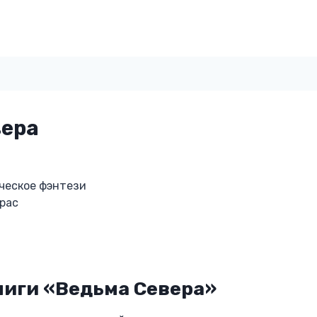
вера
ческое фэнтези
ерас
ниги «Ведьма Севера»