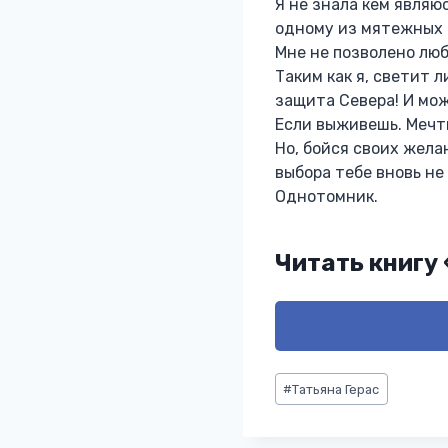
Я не знала кем являю
одному из мятежных 
Мне не позволено люб
Таким как я, светит 
защита Севера! И мо
Если выживешь. Меч
Но, бойся своих желан
выбора тебе вновь не
Однотомник.
Читать книгу
Метки
#
Татьяна Герас
записи: