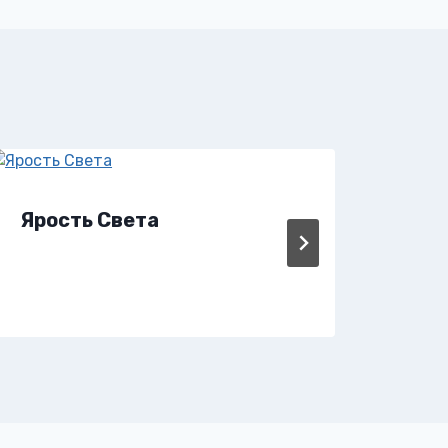
Ярость Света
Ярм