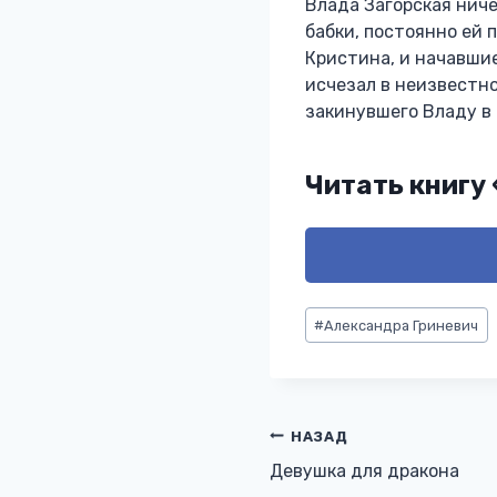
Влада Загорская ниче
бабки, постоянно ей 
Кристина, и начавшие
исчезал в неизвестно
закинувшего Владу в 
Читать книгу
Метки
#
Александра Гриневич
записи:
Навигация
НАЗАД
Девушка для дракона
по