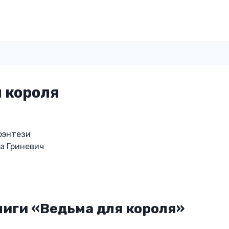
 короля
фэнтези
а Гриневич
иги «Ведьма для короля»