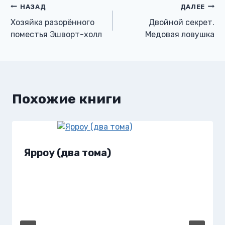
Навигация
НАЗАД
ДАЛЕЕ
Хозяйка разорённого
Двойной секрет.
по
поместья Эшворт-холл
Медовая ловушка
записям
Похожие книги
Ярроу (два тома)