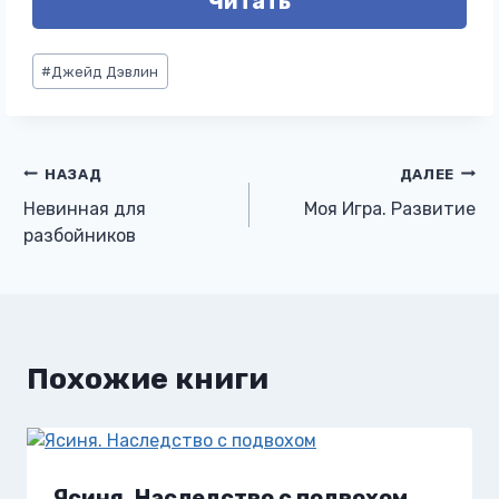
Читать
Метки
#
Джейд Дэвлин
записи:
Навигация
НАЗАД
ДАЛЕЕ
Невинная для
Моя Игра. Развитие
по
разбойников
записям
Похожие книги
Ясиня. Наследство с подвохом