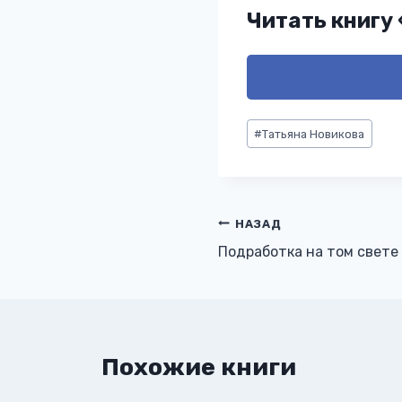
Читать книгу
Метки
#
Татьяна Новикова
записи:
Навигация
НАЗАД
Подработка на том свете
по
записям
Похожие книги