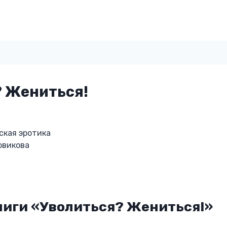
? Жениться!
ская эротика
овикова
ниги «Уволиться? Жениться!»