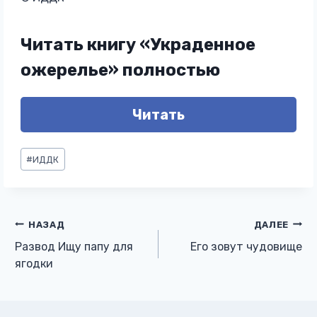
Читать книгу «Украденное
ожерелье» полностью
Читать
Метки
#
ИДДК
записи:
Навигация
НАЗАД
ДАЛЕЕ
Развод Ищу папу для
Его зовут чудовище
по
ягодки
записям