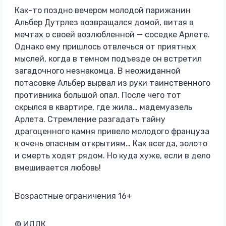
Как-то поздно вечером молодой парижанин
Альбер Дутрлез возвращался домой, витая в
мечтах о своей возлюбленной — соседке Арлете.
Однако ему пришлось отвлечься от приятных
мыслей, когда в темном подъезде он встретил
загадочного незнакомца. В неожиданной
потасовке Альбер вырвал из руки таинственного
противника большой опал. После чего тот
скрылся в квартире, где жила… мадемуазель
Арлета. Стремление разгадать тайну
драгоценного камня привело молодого француза
к очень опасным открытиям… Как всегда, золото
и смерть ходят рядом. Но куда хуже, если в дело
вмешивается любовь!
Возрастные ограничения 16+
© ИДДК