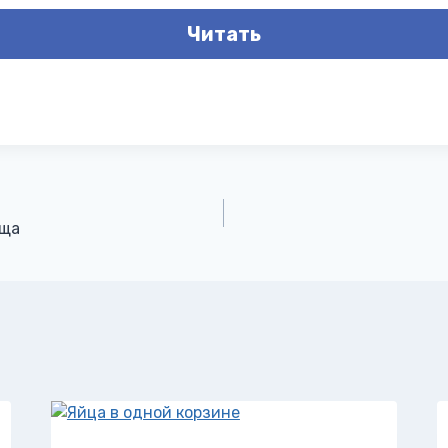
Читать
ища