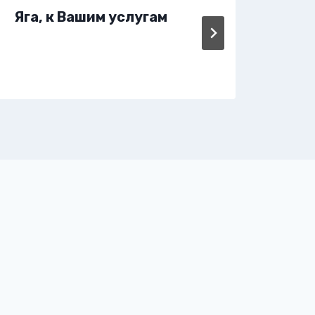
Яга, к Вашим услугам
Яга