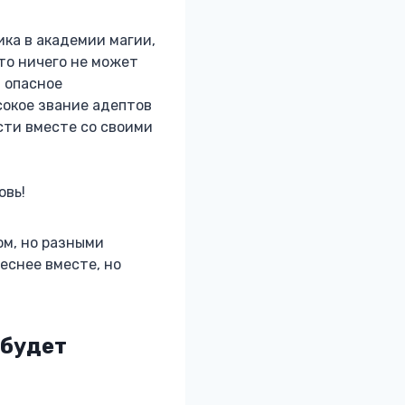
ика в академии магии,
что ничего не может
в опасное
сокое звание адептов
сти вместе со своими
овь!
ом, но разными
еснее вместе, но
 будет