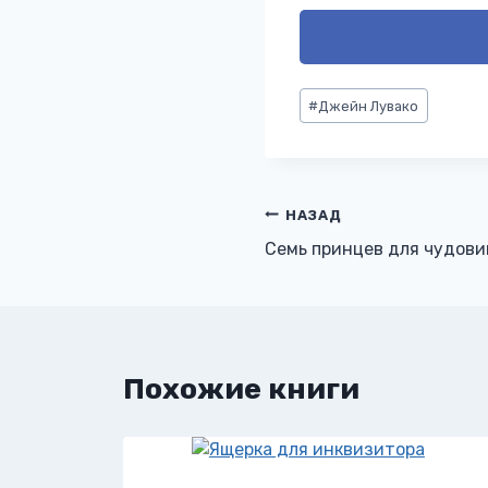
Метки
#
Джейн Лувако
записи:
Навигация
НАЗАД
Семь принцев для чудов
по
записям
Похожие книги