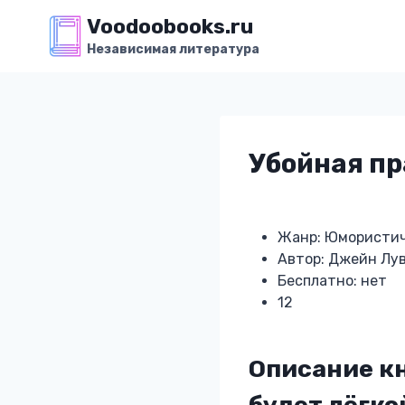
Перейти
Voodoobooks.ru
к
Независимая литература
содержимому
Убойная пр
Жанр: Юмористич
Автор: Джейн Лу
Бесплатно: нет
12
Описание кн
будет лёгко