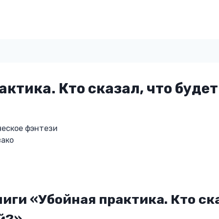
актика. Кто сказал, что будет
еское фэнтези
вако
иги «Убойная практика. Кто ска
й?»