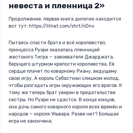
невеста и пленница 2»
Продолжение, первая книга дилогии находится
вот тут: https://litnet.com/shrt/nDnv
Пытаясь спасти брата и всё королевство,
принцесса Руэри оказалась пленницей
жестокого Тигра — завоевателя Джарджата,
берущего штурмом крепости королевства. Её
сердце плачет по коварному Риану, ведущему
свою игру. А король Себастиан слишком молод,
чтобы разгадать игры окружающих его врагов. К
тому же теперь брат уверен в предательстве
сестры. Но Руэри не сдастся. В конце концов,
она дочь самого коварного короля всех времён и
народов — короля Ульвара. Разве нет? Большая
игра не закончена.