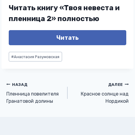
Читать книгу «Твоя невеста и
пленница 2» полностью
Читать
Метки
#
Анастасия Разумовская
записи:
Навигация
НАЗАД
ДАЛЕЕ
Пленница повелителя
Красное солнце над
по
Гранатовой долины
Нордикой
записям