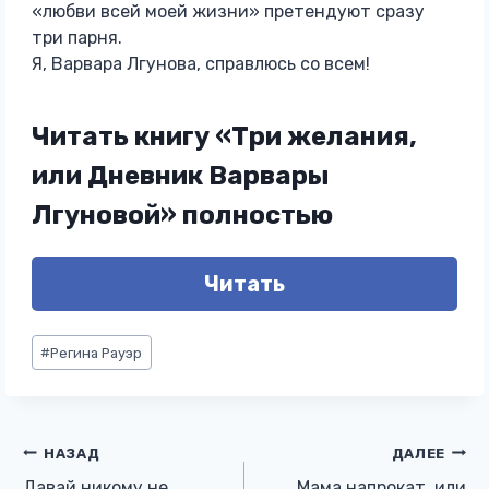
«любви всей моей жизни» претендуют сразу
три парня.
Я, Варвара Лгунова, справлюсь со всем!
Читать книгу «Три желания,
или Дневник Варвары
Лгуновой» полностью
Читать
Метки
#
Регина Рауэр
записи:
Навигация
НАЗАД
ДАЛЕЕ
Давай никому не
Мама напрокат, или