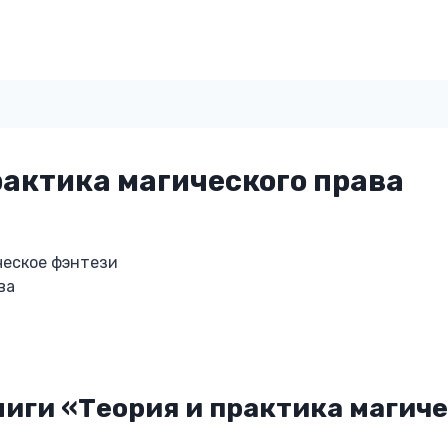
рактика магического права
еское фэнтези
ва
иги «Теория и практика магиче