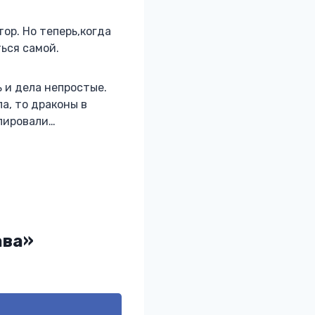
ор. Но теперь,когда
ься самой.
ь и дела непростые.
а, то драконы в
упировали…
ава»