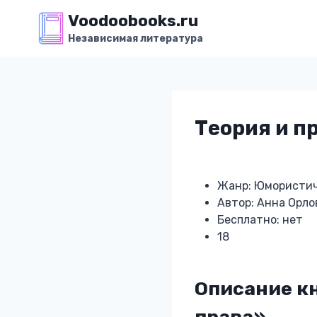
Перейти
Voodoobooks.ru
к
Независимая литература
содержимому
Теория и п
Жанр: Юмористич
Автор: Анна Орло
Бесплатно: нет
18
Описание кн
права»