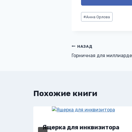
Метки
#
Анна Орлова
записи:
Навигация
НАЗАД
Горничная для миллиарде
по
записям
Похожие книги
Ящерка для инквизитора