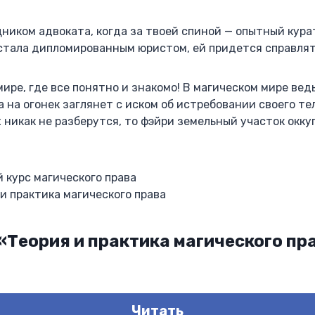
ником адвоката, когда за твоей спиной — опытный курат
стала дипломированным юристом, ей придется справлят
мире, где все понятно и знакомо! В магическом мире вед
 на огонек заглянет с иском об истребовании своего тел
никак не разберутся, то фэйри земельный участок окк
й курс магического права
 и практика магического права
 «Теория и практика магического пр
Читать