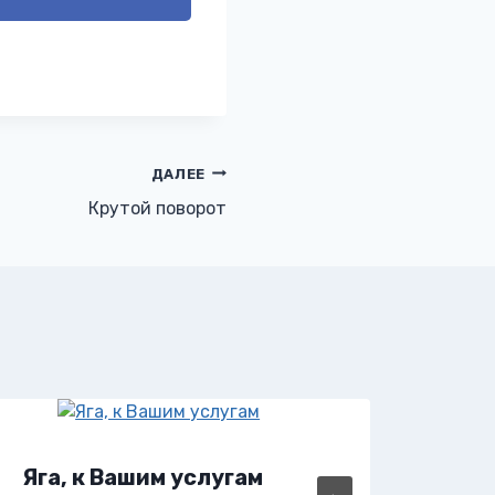
ДАЛЕЕ
Крутой поворот
Яга, к Вашим услугам
Яга