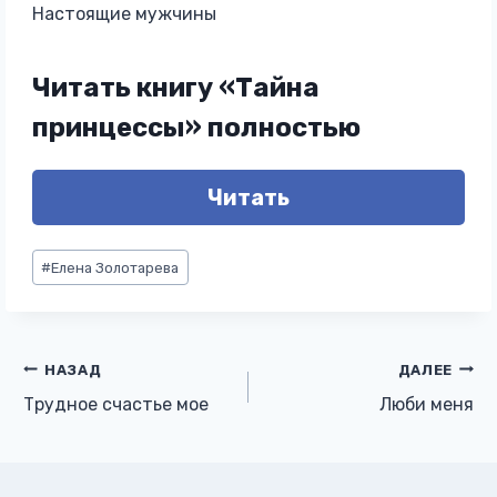
Настоящие мужчины
Читать книгу «Тайна
принцессы» полностью
Читать
Метки
#
Елена Золотарева
записи:
Навигация
НАЗАД
ДАЛЕЕ
Трудное счастье мое
Люби меня
по
записям