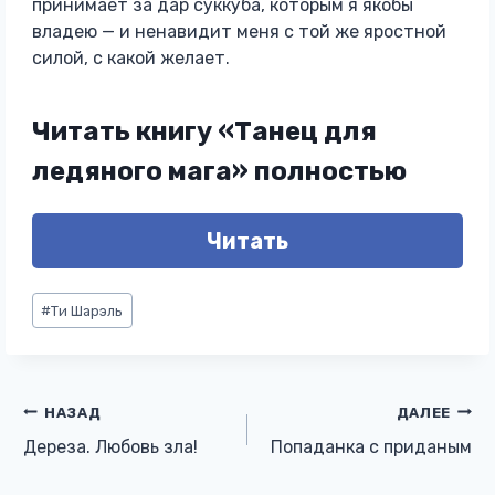
принимает за дар суккуба, которым я якобы
владею — и ненавидит меня с той же яростной
силой, с какой желает.
Читать книгу «Танец для
ледяного мага» полностью
Читать
Метки
#
Ти Шарэль
записи:
Навигация
НАЗАД
ДАЛЕЕ
Дереза. Любовь зла!
Попаданка с приданым
по