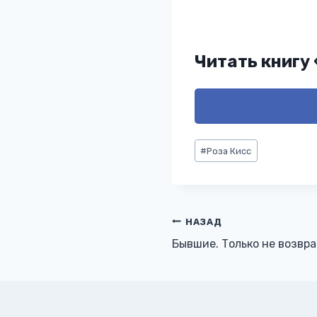
Читать книгу
Метки
#
Роза Кисс
записи:
Навигация
НАЗАД
Бывшие. Только не возвр
по
записям