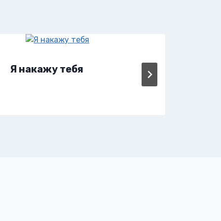
Я накажу тебя
Эро
Час