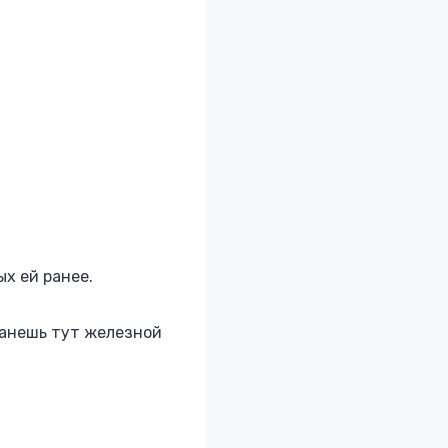
ых ей ранее.
танешь тут железной