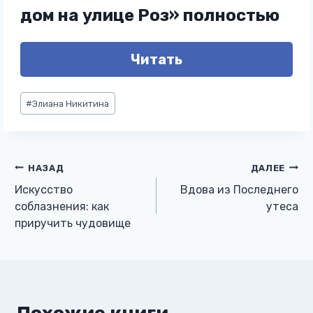
дом на улице Роз» полностью
Читать
Метки
#
Элиана Никитина
записи:
Навигация
НАЗАД
ДАЛЕЕ
Искусство
Вдова из Последнего
по
соблазнения: как
утеса
приручить чудовище
записям
Похожие книги