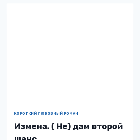
КОРОТКИЙ ЛЮБОВНЫЙ РОМАН
Измена. ( Не) дам второй
шанс
Жанр: Короткий любовный роман Автор: МИЛ
РЭЙ Бесплатно: нет 12 Описание книги
«Измена. ( Не) дам второй шанс» -Когда ты
бросишь свою бесплодную клушу? Я рожу
тебе наследника, — говорит…
ИЗМЕНА.
ЧИТАТЬ
(
НЕ)
ДАМ
ВТОРОЙ
ШАНС