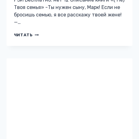
СОВРЕМЕННЫЙ ЛЮБОВНЫЙ РОМАН
Его бывшая жена
Жанр: Современный любовный роман Автор:
МИЛ РЭЙ Бесплатно: нет 12 Описание книги
«Его бывшая жена» — Кто он? — по буквам
процедил муж. — Говори! — Никто! — я
собралась…