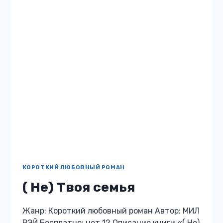
КОРОТКИЙ ЛЮБОВНЫЙ РОМАН
( Не) Твоя семья
Жанр: Короткий любовный роман Автор: МИЛ
РЭЙ Бесплатно: нет 12 Описание книги «( Не)
Твоя семья» -Ты нужен сыну, Марк! Если не
бросишь семью, я все расскажу твоей жене!
—…
(
ЧИТАТЬ
НЕ)
ТВОЯ
СЕМЬЯ