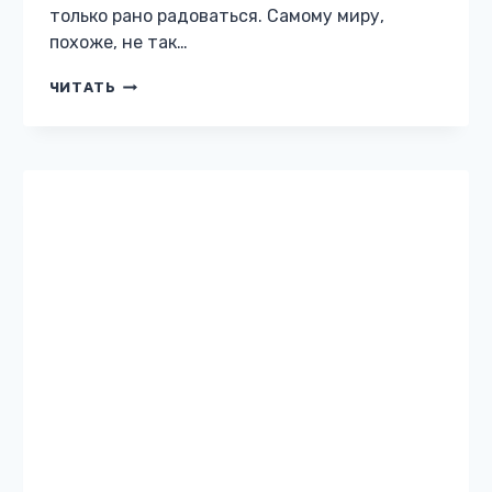
Жанр: Любовное фэнтези Автор: Карина
Демина Бесплатно: нет 12 Описание книги
«Черный Янгар» Правят Севером Золотые
рода. Стоит над ними кёниг Вилхо. Крепок
его трон клинком Черного Янгара, о котором…
ЧЕРНЫЙ
ЧИТАТЬ
ЯНГАР