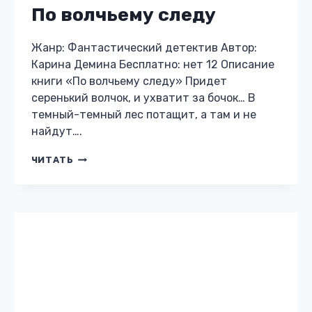
По волчьему следу
Жанр: Фантастический детектив Автор:
Карина Демина Бесплатно: нет 12 Описание
книги «По волчьему следу» Придет
серенький волчок, и ухватит за бочок… В
темный-темный лес потащит, а там и не
найдут….
ПО
ЧИТАТЬ
ВОЛЧЬЕМУ
СЛЕДУ
МАГИЧЕСКИЙ ДЕТЕКТИВ
Змеиная вода