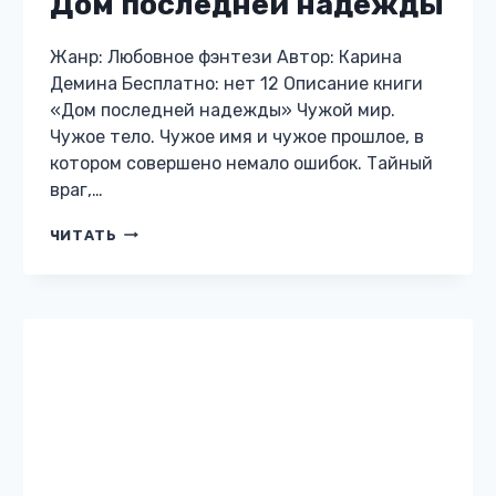
ЛЮБОВНОЕ ФЭНТЕЗИ
Механическое сердце. 2.
Черный принц
Жанр: Любовное фэнтези Автор: Карина
Демина Бесплатно: нет 12 Описание книги
«Механическое сердце. 2. Черный принц»
Что общего у королевского следователя,
мастера-оружейника, благородной леди и
крайне невезучей террористки? У каждого…
МЕХАНИЧЕСКОЕ
ЧИТАТЬ
СЕРДЦЕ.
2.
ЧЕРНЫЙ
ПРИНЦ