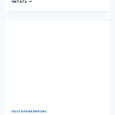
Демина Бесплатно: нет 12 Описание книги
«Хроники ветров. Книга 1. Книга желаний.»
Мир через 2 тысячи лет после ядерной
войны. Мир, где живут вампиры. Мир, где…
ХРОНИКИ
ЧИТАТЬ
ВЕТРОВ.
КНИГА
1.
КНИГА
ЖЕЛАНИЙ.