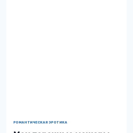
РОМАНТИЧЕСКАЯ ЭРОТИКА
Секс-тренинг для
булочки
Жанр: Романтическая эротика Автор: Алая
Бетти Бесплатно: нет 18 Описание книги
«Секс-тренинг для булочки» Что делать,
если любимый мужчина жестоко изменил,
предал, и вдобавок обозвал никому не
нужной толстухой? Конечно…