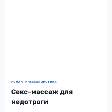
РОМАНТИЧЕСКАЯ ЭРОТИКА
Отцы подруг для булочки
Жанр: Романтическая эротика Автор: Алая
Бетти Бесплатно: нет 18 Описание книги
«Отцы подруг для булочки» Она простая
девушка плюс-сайз с разбитым сердцем,
желающая залить свое одиночество
коктейлями в компании двух…
ОТЦЫ
ЧИТАТЬ
ПОДРУГ