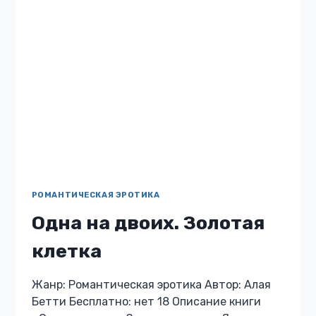
НА
ДВОИХ.
ЗОЛОТАЯ
КЛЕТКА
РОМАНТИЧЕСКАЯ ЭРОТИКА
Друзья отца. Будешь
нашей
Жанр: Романтическая эротика Автор: Алая
Бетти Бесплатно: нет 18 Описание книги
«Друзья отца. Будешь нашей» Я обычная
студентка, переехавшая в столицу с отцом,
чтобы начать новую жизнь. Они — друзья…
ДРУЗЬЯ
ЧИТАТЬ
ОТЦА.
БУДЕШЬ
НАШЕЙ