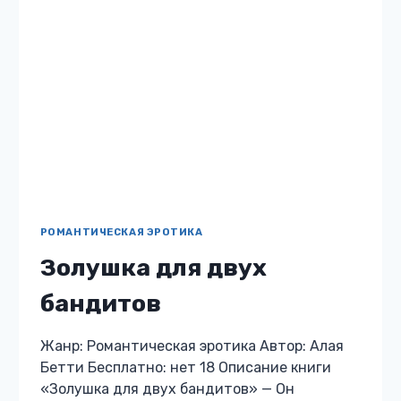
РОМАНТИЧЕСКАЯ ЭРОТИКА
Секс-массаж для
недотроги
Жанр: Романтическая эротика Автор: Алая
Бетти Бесплатно: нет 18 Описание книги
«Секс-массаж для недотроги» Что делать,
если любимый мужчина жестоко бросил, да
еще и распустил обо мне мерзкие слухи?
Последовать…
СЕКС-
ЧИТАТЬ
МАССАЖ
ДЛЯ
НЕДОТРОГИ