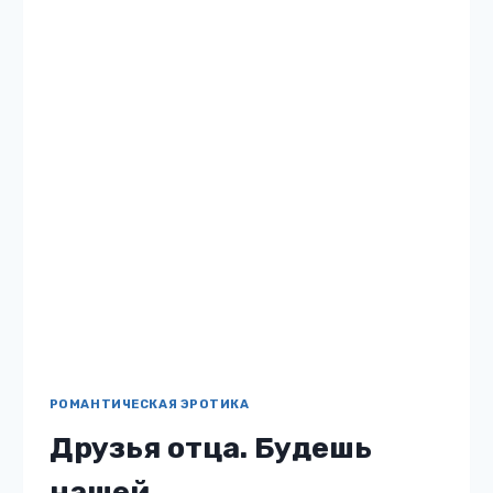
мажоров
Жанр: Романтическая эротика Автор: Алая
Бетти Бесплатно: нет 18 Описание книги
«Одна на двоих. Девочка мажоров» Я —
обычная студентка-первокурсница,
мечтающая закончить универ с красным
дипломом. Они — мажоры. Красивые,…
ОДНА
ЧИТАТЬ
НА
ДВОИХ.
ДЕВОЧКА
МАЖОРОВ