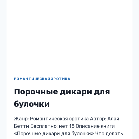
РОМАНТИЧЕСКАЯ ЭРОТИКА
Друг отца. Научу тебя
всему
Жанр: Романтическая эротика Автор: Алая
Бетти Бесплатно: нет 18 Описание книги
«Друг отца. Научу тебя всему» Что делать,
если парень называет фригидной и
холодной, а одногруппницы распускают по
университету мерзкие…
ДРУГ
ЧИТАТЬ
ОТЦА.
НАУЧУ
ТЕБЯ
ВСЕМУ