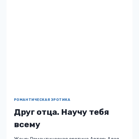
РОМАНТИЧЕСКАЯ ЭРОТИКА
Мои порочные мажоры
Жанр: Романтическая эротика Автор: Алая
Бетти Бесплатно: нет 18 Описание книги
«Мои порочные мажоры» — На меня смотри,
не с подружкой разговариваешь, — спокойно
произношу, — мы сейчас на занятии….
МОИ
ЧИТАТЬ
ПОРОЧНЫЕ
МАЖОРЫ