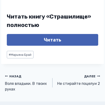
Читать книгу «Страшилище»
полностью
Читать
Метки
#
Марьяна Брай
записи:
Навигация
НАЗАД
ДАЛЕЕ
Воля владыки. В твоих
Не стирайте поцелуи 2
по
руках
записям