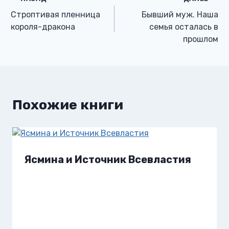
Навигация
Строптивая пленница
Бывший муж. Наша
по
короля-дракона
семья осталась в
прошлом
записям
Похожие книги
Ясмина и Источник Всевластия