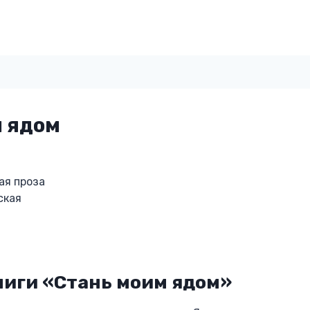
м ядом
ая проза
ская
ниги «Стань моим ядом»