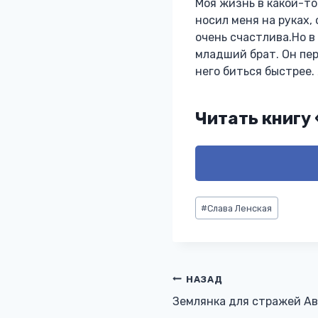
Моя жизнь в какой-то
носил меня на руках,
очень счастлива.Но в
младший брат. Он пер
него биться быстрее.
Читать книгу
Метки
#
Слава Ленская
записи:
Навигация
НАЗАД
Землянка для стражей А
по