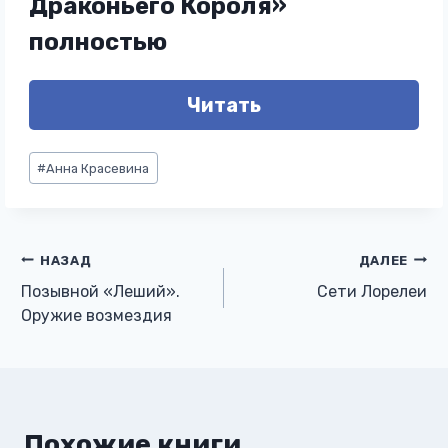
Драконьего Короля»
полностью
Читать
Метки
#
Анна Красевина
записи:
Навигация
НАЗАД
ДАЛЕЕ
Позывной «Леший».
Сети Лорелеи
по
Оружие возмездия
записям
Похожие книги