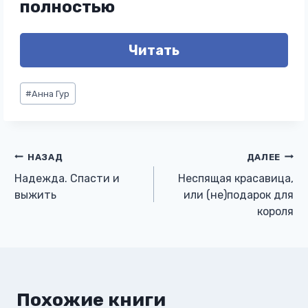
полностью
Читать
Метки
#
Анна Гур
записи:
Навигация
НАЗАД
ДАЛЕЕ
Надежда. Спасти и
Неспящая красавица,
по
выжить
или (не)подарок для
короля
записям
Похожие книги