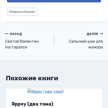
Метки
#
Марина Индиви
записи:
Навигация
НАЗАД
ДАЛЕЕ
Святой Валентин
Сельский шик для
по
постарался
мажора
записям
Похожие книги
Ярроу (два тома)