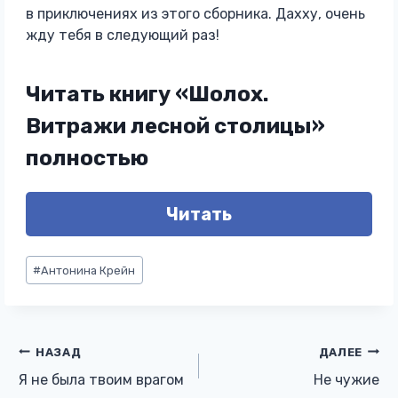
в приключениях из этого сборника. Дахху, очень
жду тебя в следующий раз!
Читать книгу «Шолох.
Витражи лесной столицы»
полностью
Читать
Метки
#
Антонина Крейн
записи:
Навигация
НАЗАД
ДАЛЕЕ
Я не была твоим врагом
Не чужие
по