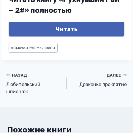
— 2#» полностью
Читать
Метки
#
Сьюзен Рэй МакКлайн
записи:
Навигация
НАЗАД
ДАЛЕЕ
Любительский
Драконье проклятие
по
шпионаж
записям
Похожие книги