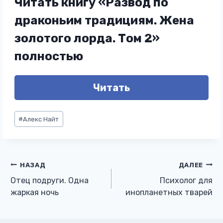
Читать книгу «Развод по
драконьим традициям. Жена
золотого лорда. Том 2»
полностью
Читать
Метки
#
Алекс Найт
записи:
Навигация
НАЗАД
ДАЛЕЕ
Отец подруги. Одна
Психолог для
по
жаркая ночь
инопланетных тварей
записям