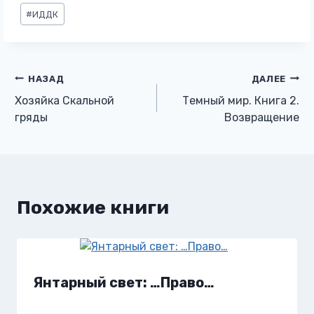
Метки
#
ИДДК
записи:
Навигация
НАЗАД
ДАЛЕЕ
Хозяйка Скальной
Темный мир. Книга 2.
по
гряды
Возвращение
записям
Похожие книги
Янтарный свет: …Право…