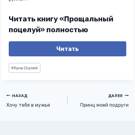
Читать книгу «Прощальный
поцелуй» полностью
Читать
Метки
#
Луна Соулей
записи:
Навигация
НАЗАД
ДАЛЕЕ
Хочу тебя в мужья
Принц моей подруги
по
записям