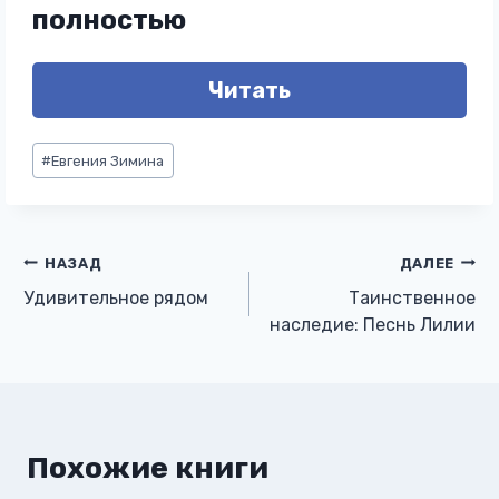
полностью
Читать
Метки
#
Евгения Зимина
записи:
Навигация
НАЗАД
ДАЛЕЕ
Удивительное рядом
Таинственное
по
наследие: Песнь Лилии
записям
Похожие книги