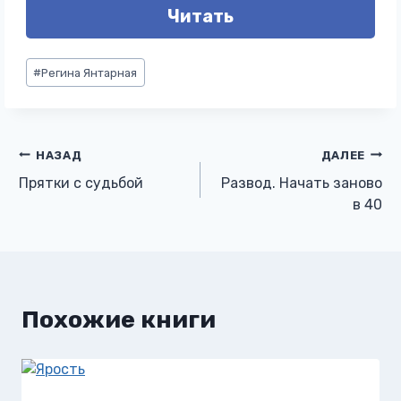
Читать
Метки
#
Регина Янтарная
записи:
Навигация
НАЗАД
ДАЛЕЕ
Прятки с судьбой
Развод. Начать заново
по
в 40
записям
Похожие книги