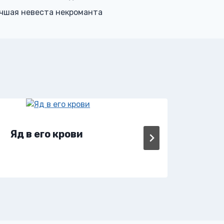
чшая невеста некроманта
Яд в его крови
Я з