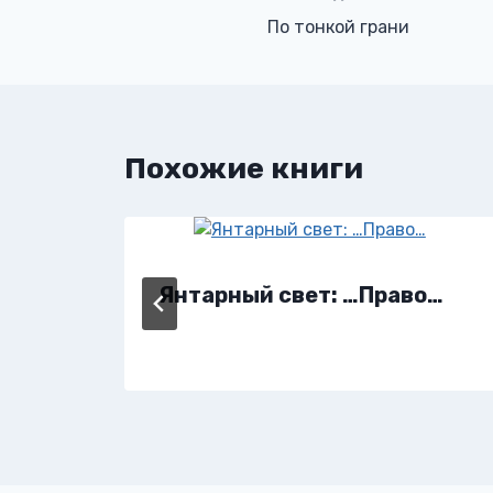
Навигация
По тонкой грани
по
записям
Похожие книги
Янтарный свет: …Право…