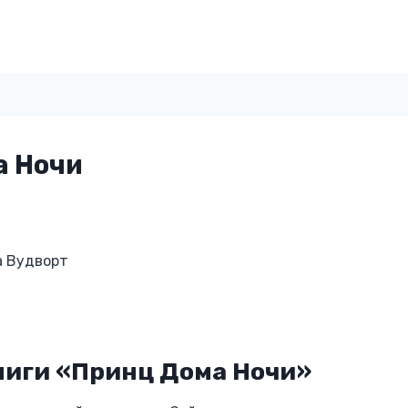
а Ночи
а Вудворт
ниги «Принц Дома Ночи»