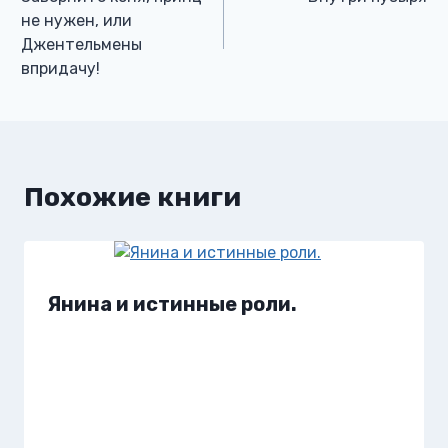
по
не нужен, или
Джентельмены
записям
впридачу!
Похожие книги
Янина и истинные роли.