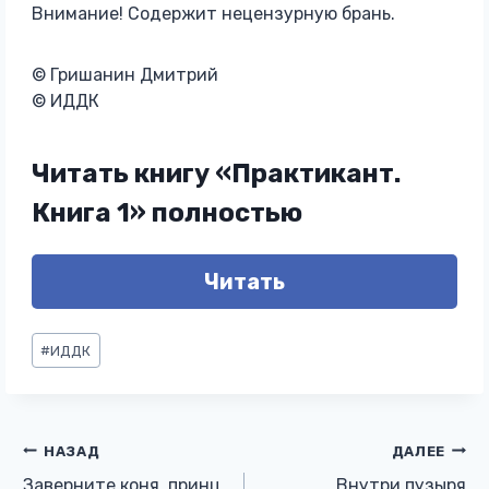
Внимание! Содержит нецензурную брань.
© Гришанин Дмитрий
© ИДДК
Читать книгу «Практикант.
Книга 1» полностью
Читать
Метки
#
ИДДК
записи:
Навигация
НАЗАД
ДАЛЕЕ
Заверните коня, принц
Внутри пузыря