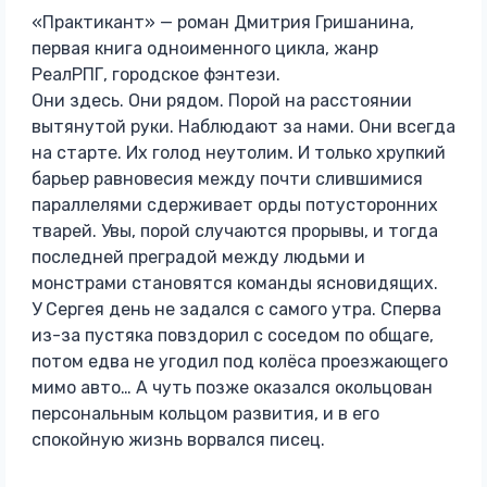
«Практикант» — роман Дмитрия Гришанина,
первая книга одноименного цикла, жанр
РеалРПГ, городское фэнтези.
Они здесь. Они рядом. Порой на расстоянии
вытянутой руки. Наблюдают за нами. Они всегда
на старте. Их голод неутолим. И только хрупкий
барьер равновесия между почти слившимися
параллелями сдерживает орды потусторонних
тварей. Увы, порой случаются прорывы, и тогда
последней преградой между людьми и
монстрами становятся команды ясновидящих.
У Сергея день не задался с самого утра. Сперва
из-за пустяка повздорил с соседом по общаге,
потом едва не угодил под колёса проезжающего
мимо авто… А чуть позже оказался окольцован
персональным кольцом развития, и в его
спокойную жизнь ворвался писец.