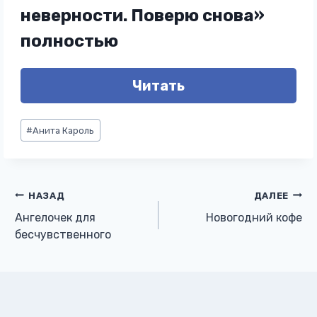
неверности. Поверю снова»
полностью
Читать
Метки
#
Анита Кароль
записи:
Навигация
НАЗАД
ДАЛЕЕ
Ангелочек для
Новогодний кофе
по
бесчувственного
записям