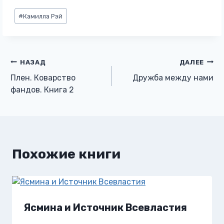
Метки
#
Камилла Рэй
записи:
Навигация
НАЗАД
ДАЛЕЕ
Плен. Коварство
Дружба между нами
по
фандов. Книга 2
записям
Похожие книги
Ясмина и Источник Всевластия