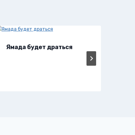
Ямада будет драться
Я с
— 2