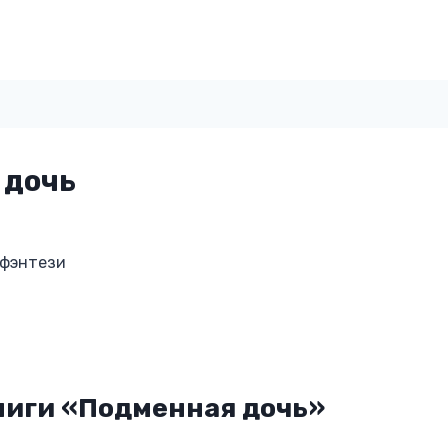
 дочь
 фэнтези
ниги «Подменная дочь»