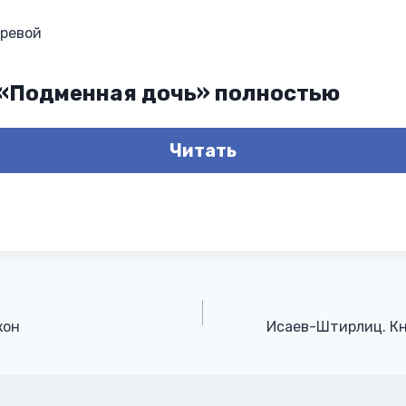
аревой
 «Подменная дочь» полностью
Читать
кон
Исаев-Штирлиц. Кн