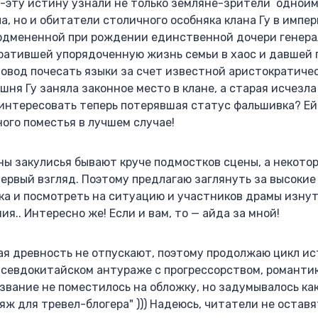
 -эту истину узнали не только земляне-зрители однои
а, но и обитатели столичного особняка клана Гу в импер
одмененной при рождении единственной дочери генерал
вратившей упорядоченную жизнь семьи в хаос и давшей
овод почесать языки за счет известной аристократиче
ня Гу заняла законное место в клане, а старая исчезла
интересовать теперь потерявшая статус фальшивка? Ей
ого поместья в лучшем случае!
йны закулисья бывают круче подмостков сцены, а некото
первый взгляд. Поэтому предлагаю заглянуть за высоки
яка и посмотреть на ситуацию и участников драмы изну
я.. Интересно же! Если и вам, то — айда за мной!
ая древность не отпускают, поэтому продолжаю цикл ис
псевдокитайском антураже с прогрессорством, романти
звание не поместилось на обложку, но задумывалось ка
яж для тревел-блогера" ))) Надеюсь, читатели не оставя