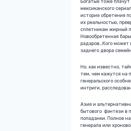
Богатые тоже плачут
мексиканского сериал
история обретения п
их реальностью, пре
сплетникам жирный п
Новообретенная барыш
радаров…Кого может 
заднего двора семейн
Но, как известно, та
тем, чем кажутся на 
генеральского особн
интриги, расследовани
Азия и альтернативн
бытового фэнтези в 
попаданки. Полное на
генерала или хроново