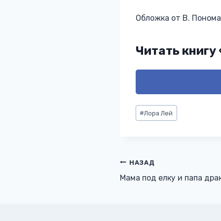
Обложка от В. Поном
Читать книгу
Метки
#
Лора Лей
записи:
Навигация
НАЗАД
Мама под елку и папа дра
по
записям