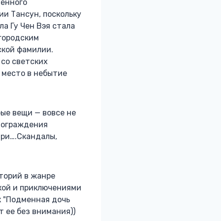
менного
ии Тансун, поскольку
а Гу Чен Вэя стала
 городским
ской фамилии.
 со светских
 место в небытие
рые вещи — вовсе не
е ограждения
три….Скандалы,
торий в жанре
кой и приключениями
к "Подменная дочь
т ее без внимания))