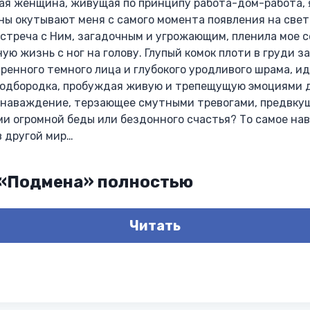
я женщина, живущая по принципу работа-дом-работа, 
ны окутывают меня с самого момента появления на свет
стреча с Ним, загадочным и угрожающим, пленила мое с
ую жизнь с ног на голову. Глупый комок плоти в груди з
тренного темного лица и глубокого уродливого шрама, и
 подбородка, пробуждая живую и трепещущую эмоциями 
е наваждение, терзающее смутными тревогами, предвк
и огромной беды или бездонного счастья? То самое нав
в другой мир…
 «Подмена» полностью
Читать