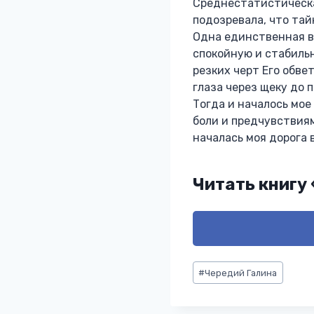
Среднестатистическа
подозревала, что тай
Одна единственная в
спокойную и стабильн
резких черт Его обве
глаза через щеку до
Тогда и началось мо
боли и предчувствиям
началась моя дорога 
Читать книгу
Метки
#
Чередий Галина
записи: