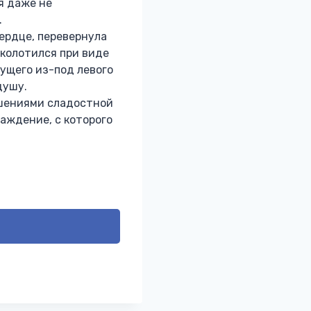
я даже не
.
ердце, перевернула
аколотился при виде
дущего из-под левого
душу.
ушениями сладостной
аждение, с которого