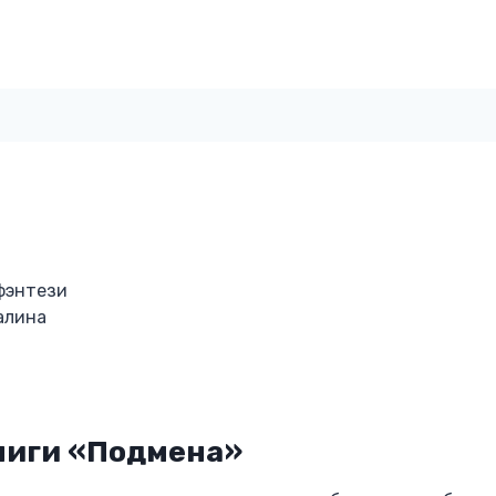
фэнтези
алина
ниги «Подмена»