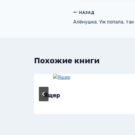
Навигация
НАЗАД
Алёнушка. Уж попала, так
по
записям
Похожие книги
Ящер