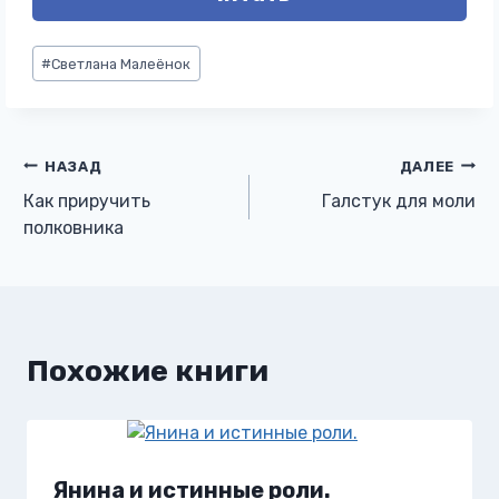
Метки
#
Светлана Малеёнок
записи:
Навигация
НАЗАД
ДАЛЕЕ
Как приручить
Галстук для моли
по
полковника
записям
Похожие книги
Янина и истинные роли.