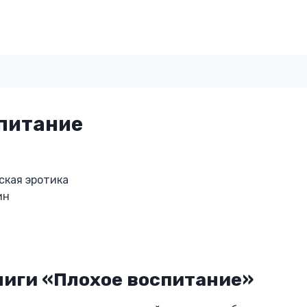
питание
ская эротика
ин
ниги «Плохое воспитание»