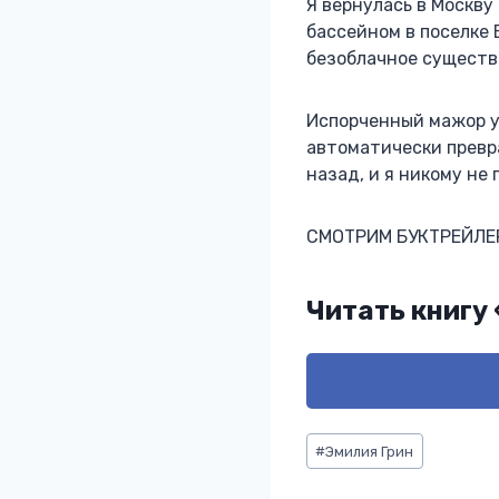
Я вернулась в Москву
бассейном в поселке 
безоблачное существо
Испорченный мажор у
автоматически превр
назад, и я никому не
СМОТРИМ БУКТРЕЙЛЕ
Читать книгу
Метки
#
Эмилия Грин
записи: