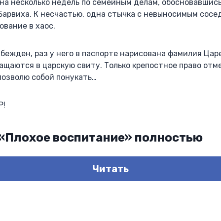
 на несколько недель по семейным делам, обосновавшис
Барвиха. К несчастью, одна стычка с невыносимым сосе
вание в хаос.
бежден, раз у него в паспорте нарисована фамилия Цар
ащаются в царскую свиту. Только крепостное право отм
 позволю собой понукать…
Р!
 «Плохое воспитание» полностью
Читать