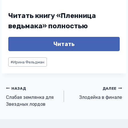
Читать книгу «Пленница
ведьмака» полностью
Читать
Метки
#
Ирина Фельдман
записи:
Навигация
НАЗАД
ДАЛЕЕ
Слабая землянка для
Злодейка в финале
по
Звездных лордов
записям