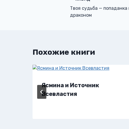
Навигация
Твоя судьба — попаданка
по
драконом
записям
Похожие книги
Ясмина и Источник
Всевластия