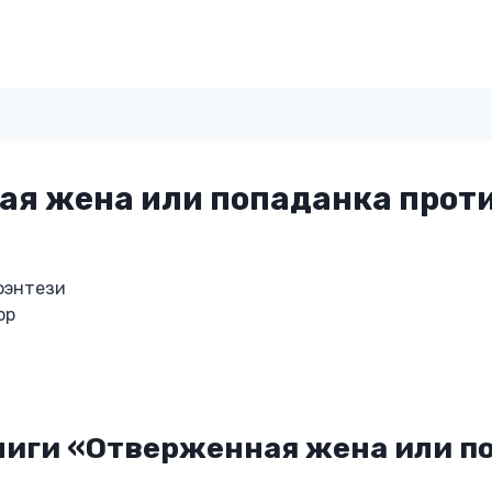
я жена или попаданка проти
фэнтези
ор
ниги «Отверженная жена или п