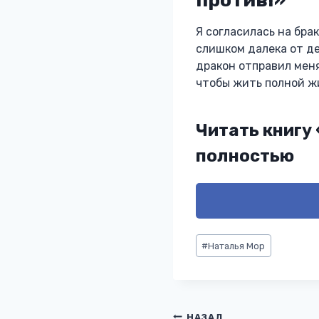
Я согласилась на бра
слишком далека от де
дракон отправил меня
чтобы жить полной жиз
Читать книгу
полностью
Метки
#
Наталья Мор
записи:
НАЗАД