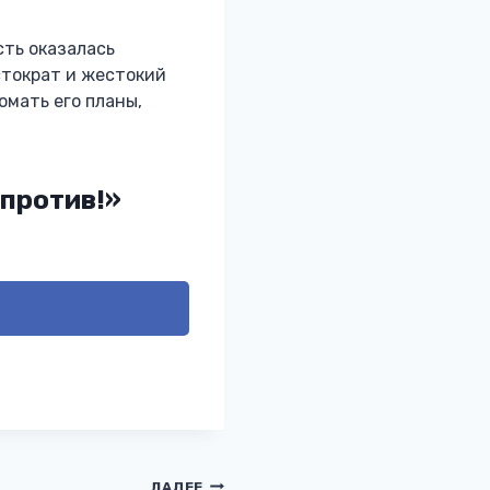
сть оказалась
стократ и жестокий
омать его планы,
 против!»
ДАЛЕЕ