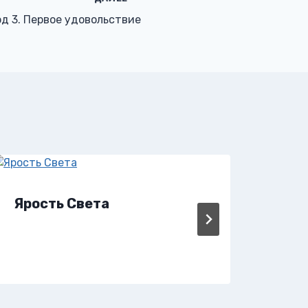
од 3. Первое удовольствие
Ярость Света
Ярм