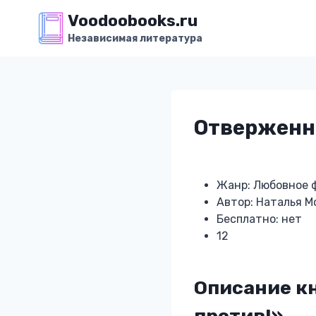
Перейти
Voodoobooks.ru
к
Независимая литература
содержимому
Отверженна
Жанр: Любовное 
Автор: Наталья М
Бесплатно: нет
12
Описание к
против!»