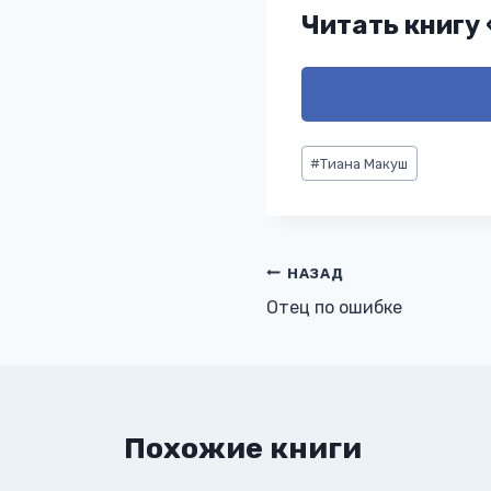
Читать книгу
Метки
#
Тиана Макуш
записи:
Навигация
НАЗАД
Отец по ошибке
по
записям
Похожие книги