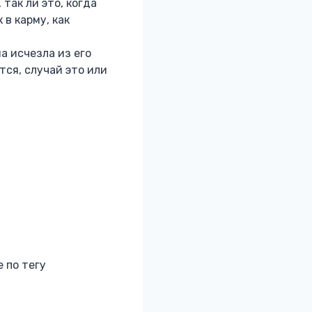
так ли это, когда
в карму, как
а исчезла из его
тся, случай это или
 по тегу