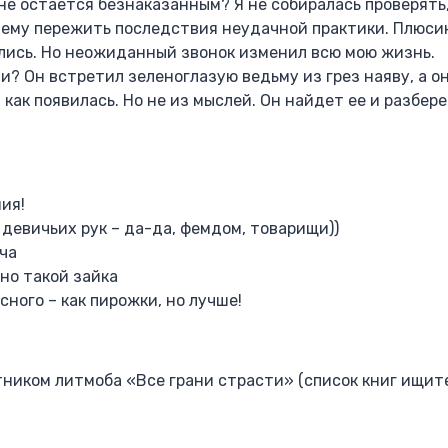
не остается безнаказанным? Я не собиралась проверять, 
ему пережить последствия неудачной практики. Плюсик 
ались. Но неожиданный звонок изменил всю мою жизнь.
? Он встретил зеленоглазую ведьму из грез наяву, а он
как появилась. Но не из мыслей. Он найдет ее и разбере
ия!
девичьих рук – да-да, фемдом, товарищи))
ча
но такой зайка
сного – как пирожки, но лучше!
ником литмоба «Все грани страсти» (список книг ищите