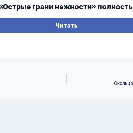
 «Острые грани нежности» полност
Читать
Окольц