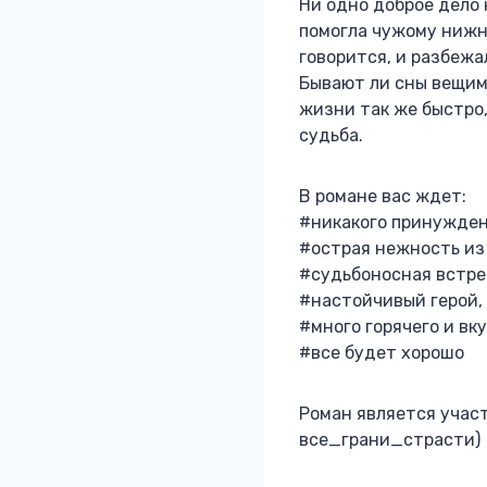
Ни одно доброе дело 
помогла чужому нижн
говорится, и разбеж
Бывают ли сны вещими
жизни так же быстро, 
судьба.
В романе вас ждет:
#никакого принужден
#острая нежность из 
#судьбоносная встре
#настойчивый герой, 
#много горячего и вку
#все будет хорошо
Роман является участ
все_грани_страсти)