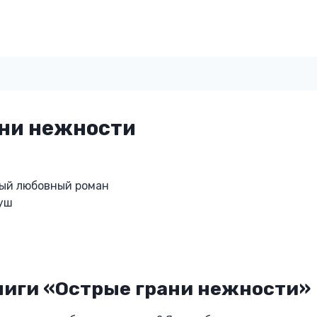
ани нежности
ый любовный роман
куш
ниги «Острые грани нежности»